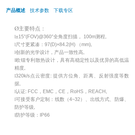
产品概述
技术参数
下载专区
Ø
主要特点：
l
±15°(FOV)@360°
全角度扫描，
100m
测程
,
l
尺寸更紧凑：
97(D)×84.2(H)
（
mm),
l
创新的光学设计，产品一致性高
,
l
欧镭专利散热设计，具有高稳定性以及优异的高低温
精度
,
l
320k/s
点云密度
:
提供方位角、距离、反射强度等数
据
,
l
认证
: FCC
，
EMC
，
CE
，
RoHS
，
REACH,
l
可接受客户定制：线数（
4~32
）、出线方式、防爆、
防护等级
,
l
防护等级：
IP66