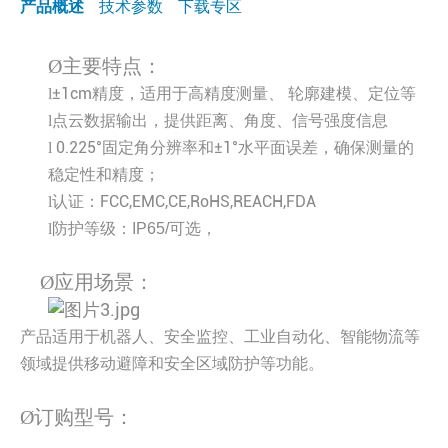
产品概述
技术参数
下载专区
Ø
主要特点：
±1cm精度，适用于高精度测量、 轮廓建模、定位等
l
点云数据输出，提供距离、角度、信号强度信息
l
0.225°固定角分辨率和±1°水平面误差，确保测量的
l
稳定性和精度；
认证：FCC,EMC,CE,RoHS,REACH,FDA
l
l
防护等级：
IP65/可选，
Ø
应用场景：
产品适用于机器人、安全监控、工业自动化、智能物流等
领域提供移动避障和安全区域防护等功能。
Ø
订购型号：