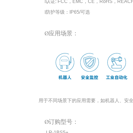
认证
，
，
，
，
l
: FCC
EMC
CE
RoHS
REAC
防护等级：
l
IP65/可选
Ø
应用场景：
用于不同场景下的应用需要，如机器人、安全
Ø
订购型号：
LR-1BS5
+