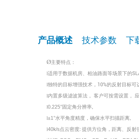
产品概述
技术参数
下
Ø
主要特点：
适用于数据机房、柏油路面等场景下的SL
l
独特的目标增强技术，10%的反射目标可达
l
内置多级滤波算法， 客户可
按需设置，
l
固定角分辨率
l
0.225°
,
水平角度精度，确保水平扫描距离
l
±1°
,
点云密度
提供方位角，距离、反射
l
40k/s
: