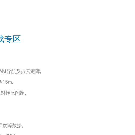
载专区
AM导航及点云避障,
15m,
应对拖尾问题
,
强度等数据
,